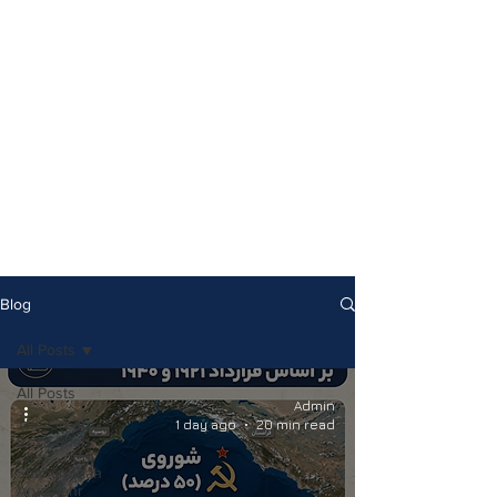
Blog
All Posts
All Posts
Admin
The Great
1 day ago
20 min read
Reza Shah
ShahanShah
Aryamehr