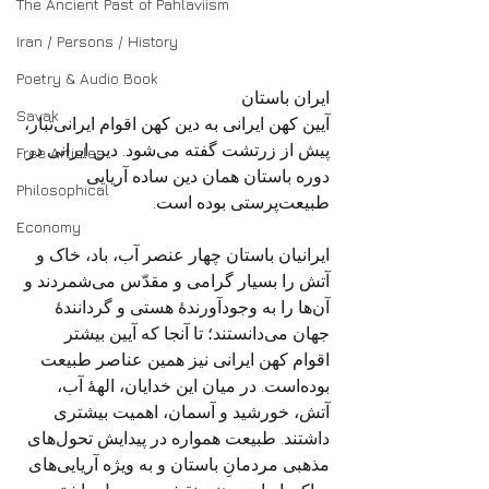
The Ancient Past of Pahlaviism
Iran / Persons / History
Poetry & Audio Book
ایران باستان
Savak
آیین کهن ایرانی به دین کهن اقوام ایرانی‌تبار، 
پیش از زرتشت گفته می‌شود. دین ایرانی در 
Free Articles
دوره باستان همان دین ساده آریایی 
Philosophical
طبیعت‌پرستی بوده است.
Economy
ایرانیان باستان چهار عنصر آب، باد، خاک و 
آتش را بسیار گرامی و مقدّس می‌شمردند و 
آن‌ها را به‌ وجودآورندهٔ هستی و گردانندهٔ 
جهان می‌دانستند؛ تا آنجا که آیین بیشتر 
اقوام کهن ایرانی نیز همین عناصر طبیعت 
بوده‌است. در میان این خدایان، الههٔ آب، 
آتش، خورشید و آسمان، اهمیت بیشتری 
داشتند. طبیعت همواره در پیدایش تحول‌های 
مذهبی مردمانِ باستان و به ویژه آریایی‌های 