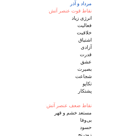
مرداد و آذر
نقاط قوت عنصر آتش:
انرژی زیاد
فعالیت
خلاقیت
اشتیاق
آزادی
قدرت
عشق
بصیرت
شجاعت
تکاپو
پشتکار
نقاط ضعف عنصر آتش:
مستعد خشم و قهر
بی‌وفا
حسود
زودرنج