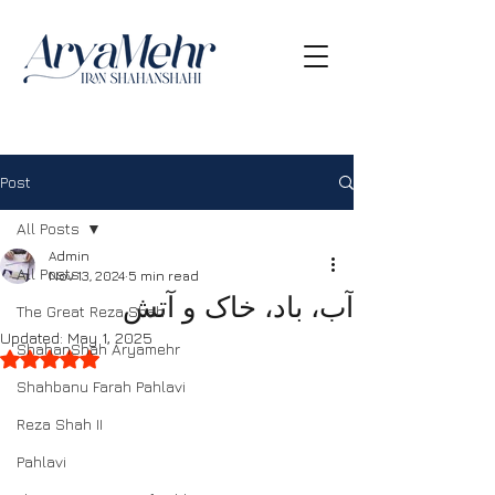
Post
All Posts
Admin
All Posts
Nov 13, 2024
5 min read
آب، باد، خاک و آتش
The Great Reza Shah
Updated:
May 1, 2025
ShahanShah Aryamehr
Rated NaN out of 5 stars.
Shahbanu Farah Pahlavi
Reza Shah II
Pahlavi