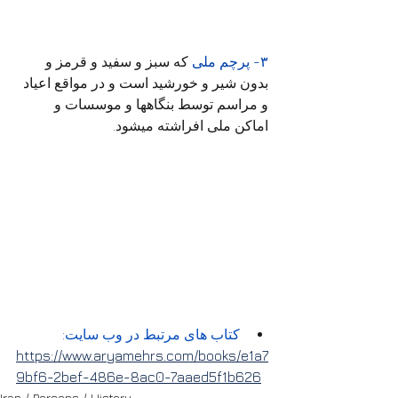
۳- پرچم ملی
 که سبز و سفید و قرمز و 
بدون شیر و خورشید است و در مواقع اعیاد 
و مراسم توسط بنگاهها و موسسات و 
اماکن ملی افراشته میشود.
کتاب های مرتبط در وب سایت:
https://www.aryamehrs.com/books/e1a7
9bf6-2bef-486e-8ac0-7aaed5f1b626
Iran / Persons / History