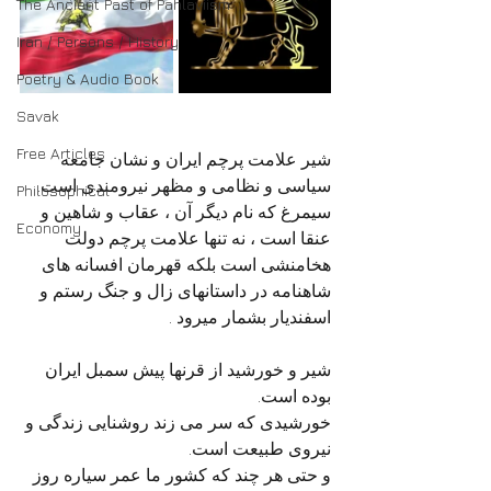
The Ancient Past of Pahlaviism
Iran / Persons / History
Poetry & Audio Book
Savak
Free Articles
شیر علامت پرچم ایران و نشان جامعه 
سیاسی و نظامی و مظهر نیرومندی است. 
Philosophical
سیمرغ که نام دیگر آن ، عقاب و شاهین و 
Economy
عنقا است ، نه تنها علامت پرچم دولت 
هخامنشی است بلکه قهرمان افسانه های 
شاهنامه در داستانهای زال و جنگ رستم و 
اسفندیار بشمار میرود .
شیر و خورشید از قرنها پیش سمبل ایران 
بوده است.
خورشیدی که سر می زند روشنایی زندگی و 
نیروی طبیعت است.
و حتی هر چند که کشور ما عمر سياره روز 