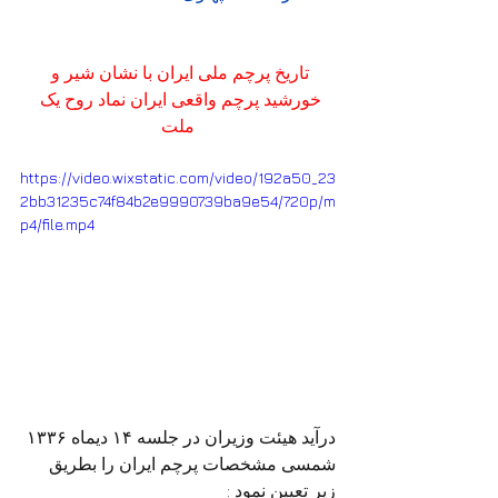
تاریخ پرچم ملی ایران با نشان شیر و 
خورشید پرچم واقعی ایران نماد روح یک 
ملت
https://video.wixstatic.com/video/192a50_23
2bb31235c74f84b2e9990739ba9e54/720p/m
p4/file.mp4
درآید هیئت وزیران در جلسه ۱۴ دیماه ۱۳۳۶ 
شمسی مشخصات پرچم ایران را بطریق 
زیر تعیین نمود :