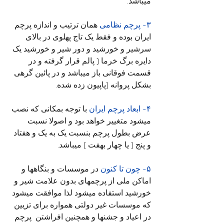
میباشد.
۳- پرچم نظامی
 همان ترتیب و اندازه پرچم 
ایران بوده و فقط یک تاج پهلوی در بالای 
سرشیر و خورشید و دور شیر و خورشید یک 
دایره برگ خرما ( پالم قرار گرفته و در 
قسمت فوقانی باز میباشد و در پائین گرهی 
بشکل پروانه (پاپیون زده شده.
۴- ابعاد پرچم ایران
 با توجه بمکانی که نصب 
میشود متغییر خواهد بود و اصولا نسبت 
عرض بطول پرچم بنسبت یک به یک و هفتاد 
و پنج ( یا چهار بهفت ) میباشد.
۵- چون تا کنون
 در موسسات و بنگاهها و 
اماکن ملی از پرچمهای بدون علامت شیر و 
خورشید استفاده میشود لذا موافقت میشود 
که موسسات غیر دولتی همواره برای تزیین 
در اعیاد و جشنها و همچنین افراشتن  پرچم 