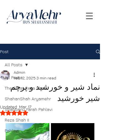
Post
All Posts
Admin
All Posts
Feb 12, 2025
3 min read
نماد شیر و خورشید و پرچم
The Great Reza Shah
شیر خورشید
ShahanShah Aryamehr
Updated:
Mar 17
Shahbanu Farah Pahlavi
Rated NaN out of 5 stars.
Reza Shah II
Pahlavi