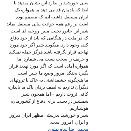
یعنی خورشید را ندارد این نشان میدهد تا 
آنجا که یادمان قد می دهد ما همواره یک 
ایران مستقل داشته ایم که مصمم بوده 
است بر رغم همه حوادث پیاپی مستقل بماند.
شیر این جانور نجیب مبین روحیه ای است 
که در ملت در هنگامی که باید از خود دفاع 
کند، وجود دارد. میگویند شیر اگر خود مورد 
تهاجم قرار نگرفته باشد هرگز حمله نمیکند 
و حریف را سخت پست می شمارد اما 
همواره آماده است که اگر مورد تهدید قرار 
بگیرد بجنگد امروز وضع ما چنین است: 
ما هیچگونه چشمداشتی به خاک یا ثروتهای 
دیگران نداریم به لطف یزدان پاک ما باندازه 
کافی ثروت داریم - اما همچون شیر 
شمشیر در دست برای دفاع از کشورمان، 
هوشیاریم.
شیر و خورشید بدرستی مظهر ایران دیروز 
و ایران  امروز است.
محمد رضا شاه پهلوی