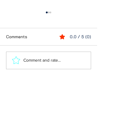
Comments
0.0 / 5 (0)
 برون‌مرز و سنجش
تیره روزیهای ایران در دوره
Comment and rate...
یاسی در فرآیند
فرمانروایی قاجارها
گذار