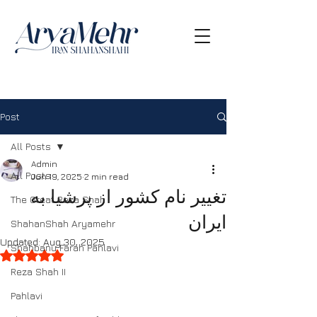
Post
All Posts
Admin
All Posts
Jun 19, 2025
2 min read
تغییر نام کشور از پرشیا به
The Great Reza Shah
ایران
ShahanShah Aryamehr
Updated:
Aug 30, 2025
Shahbanu Farah Pahlavi
Rated NaN out of 5 stars.
Reza Shah II
Pahlavi