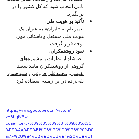
نامی انتخاب شود که کل کشور را در 
بر بگیرد. 
تأکید بر هویت ملی:
تغییر نام به «ایران» به عنوان یک 
هویت ملی مستقل و باستانی مورد 
توجه قرار گرفت. 
نفوذ روشنفکران:
رضاشاه از نظرات و مشوره‌های 
گروهی از روشنفکران مانند 
سعید 
نفیسی
، 
محمدعلی فروغی
 و 
سیدحسن 
تقی‌زاده
 در این زمینه استفاده کرد. 
https://www.youtube.com/watch?
v=6bqIV6w-
cds#:~:text=%D9%85%D9%87%D9%85%20
%D8%AA%D8%B1%DB%8C%D9%86%20%D8
%AF%D9%84%DB%8C%D9%84%20%D8%B1