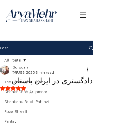
Post
All Posts
Soroush
All Posts
May 29, 2025
3 min read
دادگستری در ایران باستان
The Great Reza Shah
Rated NaN out of 5 stars.
ShahanShah Aryamehr
Shahbanu Farah Pahlavi
Reza Shah II
Pahlavi