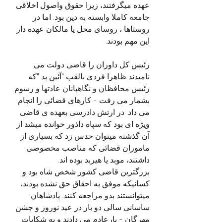
عهده میگرفتند، زیرا حقوق واصول اخلاقی 
جامعه کاملا وابسته به دین بود. اما در 
روستاها ، روسای محل یا مالکان عهده دار 
این مهم بودند.
رئیس کل داوران را قاضی دولت می 
نامیدند ظاهرا فردی بالقب "آئین بد "که 
رئیس محافظان و نگاهبانان عادتها و رسوم 
بشمار می رفت - کارهای قضائی را انجام 
می داد. در ارتش دادرسی بعهده ی قاضی 
ویژه ای بود که سپاه داذور خوانده میشد از 
آن گذشته میتوان حدس زد که بسیاری از 
ماموران قضائی که مناصب مخصوصی 
داشتند، موبد یا هیربد بوده اند. 
بزرگترین قاضی کشور شخص شاه بود و 
کسانیکه موفق به احقاق حق نشده بودند، 
میتوانستند بدو مراجعه کنند. پادشاهان 
ساسانی سالی دو بار در عید نوروز و جشن 
مهرگان - پارعادم می دادند و به شکایات 