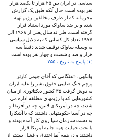
سیاسی در ایران بین ۲۵ هزار تا یکصد هزار 
نفر بوده است. حال آنکه طبق یک گزارش 
محرمانه که از طرف مخالفین رژیم تهیه 
شده و بر ضد ساواک مورد استناد قرار 
گرفته است، طی نه سال یعنی از ۱۹۶۸ الی 
۱۹۷۷ تعداد کل کسانی که به دلایل سیاسی 
به وسیله ساواک توقیف شدند دقیقاً سه 
هزار و صد و شصت و چهار نفر بوده است.
(۱) پاسخ به تاریخ ، ۲۵۵
وانگهی، «هنگامی که آقای جیمی کارتر 
پرچم جنگ صلیبی حقوق بشر را علیه ایران 
به دوش گرفت ۳۵ کشور دیکتاتوری از میان 
کشورهایی که با رژیمهای مطلقه اداره می 
شدند، چه در آمریکای لاتین، چه در آفریقا و 
چه در آسیا حکومتهایی داشتند که یا آشکارا 
به دست سازمان سیا روی کار آمده بودند و 
یا تحت حمایت همه جانبه آمریکا قرار 
داشتند و در همه آنها اختناق و فشار بیشتر از 