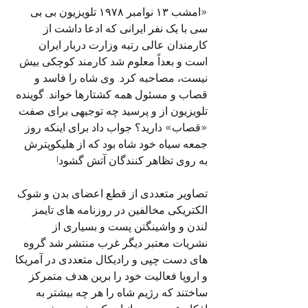
«امشب ۱۳ نوامبر ۱۹۷۸ تلویزیون بی بی 
سی با یک نفر ایرانی که ادعا داشت از 
کارمندان عالی رتبه وزارت دربار ایران 
است و بعداً معلوم شد کارمند کوچکی بیش 
نیست، مصاحبه کرد. وی شاه را فاسد و 
قصاب و مسئول همه کشتارها خواند. گوینده 
تلویزیون از و پرسید چه توجیهی برای صفت 
«قصاب» دارید؟ جواب داد برای اینکه روز 
جمعه سیاه خود شاه بود که از هلیکوپترش 
به روی تظاهر کنندگان آتش گشود!
تصاویر متعددی از قطع اعضای بدن و شوک 
الکتریکی مخالفین در روزنامه های تایمز 
لندن و واشینگتن پست و بسیاری از 
نشریات معتبر دیگر غرب منتشر شد گروه 
های دست چپی و رادیکال متعددی در آمریکا 
و اروپا فعالیت خود را برین هدف متمرکز 
ساختند که رژیم شاه را هر چه بیشتر به 