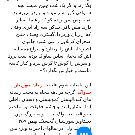
بگذارند و اگر یک شب چنین نمیشد بچه 
ساواکی گریه سر میداد و از پدر میپرسید: 
«بابا، پس سر بریده کو؟» و شما انتظار 
دارید مش باقر، ساکن سه راه آذری وقتی 
که از زبان وزیر دادگستری وصف چنین 
صحرای کربلایی را می شنود چاقوی 
آشپزخانه اش را برندارد و سراغ همسایه 
اش که باغبان سابق ساواک بوده است نرود 
و سرش را گوش تا گوش نبرد و کنار کاسه 
ماست و خیارش نگذارد؟».
این تبلیغات شوم علیه 
سازمان میهن یار 
ساواک
 اگرچه در دهه پنجاه به دست رسانه 
های گلوبالیستی کمونیستی و دستان داخلی 
آنها انتشار یافت و چشم حقیقت بین ملت را 
به واقعیت ساواک بست و به بزرگ ترین 
دستاویز شورشیان گجستک بهمن ۱۳۵۷ 
تبدیل شد ولی در سالهای اخیر به ویژه پس 