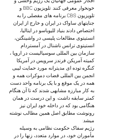
افکار عمومی جهانیان یک رژیم وحشی و 
خونخوار معرفی کنند. تلویزیون BBC و 
تلویزیون CBS برنامه های مفصلی را به 
جنایتهای ساواک در ایران و خارج از ایران 
اختصاص دادند بنیاد لليوباسو در ایتالیا، 
انستیتوی مطالعات پلیسی در واشینگتن، 
انستیتوی ترانس ناشنال در آمستردام 
سازمان بین المللی سوسیالیست در اروپا ، 
کمیته آمریکن فرندز سرویس در آمریکا 
کنگره توده ای مدیترانه مورد حمایت لیبی 
انجمن بین المللی قضات دموکرات همه و 
همه در یک موقع و با یک برنامه واحد دست 
به کار مبارزه مشابهی شدند که تا آن هنگام 
کمتر سابقه داشت. و این درست در همان 
هنگامی بود که در داخله خود ایران نیز 
رونوشت مطابق اصل همین مطالب نوشته 
میشد:
رژیم سفاک حکومت نظامی به وسیله 
مأموران خود، در موارد متعدد، زنها را در 