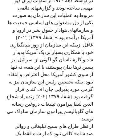
در اواسط دهه ۱۹۷۰ از ساواک ایران دیو 
مهیبی ساخته بودند و گزارشهای دائمی 
مربوط به عملیات این سازمان به صورت 
یکی از دل مشغولی های اساسی جمعیت ها 
و سازمانهای هوادار حقوق بشر در اروپا و 
آمریکا درآمده بود.» (شفا، ۱۳۷۹) (۲۰۲) 
غافل ازینکه این سازمان از روز بنیانگذاری 
خود با همکاری بسیار نزدیک آمریکا پدیدار 
شد و کارشناسان گوناگونی از اسرائیل نیز 
پسین ترها بدان پیوستند، با این همه، نه تنها 
از سوی کشور آمریکا محل اعتراض و انتقاد 
نبود، بلکه نخستین رئیس این سازمان نیز به 
گرمی مورد پذیرایی جان اف کندی قرار 
گرفته بود. (شفا، ۱۳۷۹ (۲۰۲) زنده یاد شجاع 
الدین شفا پیرامون تبلیغات دروغین رسانه 
های گلوبالیسم پیرامون سازمان ساواک می 
نویسد:
از نظر طراح های بسیج تبلیغاتی و روانی 
ضد شاه» کافی نبود که از شاه فقط یک 