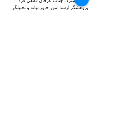
از کار سترگ جناب عرفان قانعی فرد 
پژوهشگر ارشد امور خاورمیانه و تحلیلگر 
تروریسم در انتشار کتاب در دامگه حادثه که 
مجموعه ای از گفتگوهای ایشان با عالیجناب 
پرویز ثابتی میباشد با همه کم و کاستهای 
احتمالی که میشود درباره آنها به گفتگوی 
کارشناسی شده پرداخت، بر مردم ایران 
آشکار شد که ساواک نه یک سازمان مخوف 
بلکه بزرگترین سازمان برقراری امنیت 
درون مرزی بود و برآورده کردن بخش 
بزرگی از آسایش و امنیت مردم در روزگار 
پهلوی دوم به ویژه پس از انقلاب سفید 
شاهنشاهی در سایه سار تلاشهای شبانه 
روزی این نهاد خدمتکار و میهن پرست بوده 
است.
با گذاری بر نام دستگیر شدگان ساواک، از 
خسرو روزبه تروریست
 و قاتل گرفته تا 
علی خامنه ای معتاد و بدکاره
 که در کشور 