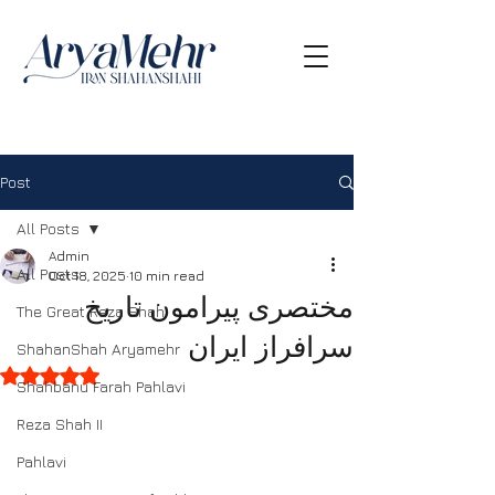
Post
All Posts
Admin
All Posts
Oct 18, 2025
10 min read
مختصری پیرامون تاریخ
The Great Reza Shah
سرافراز ایران
ShahanShah Aryamehr
Rated NaN out of 5 stars.
Shahbanu Farah Pahlavi
Reza Shah II
Pahlavi