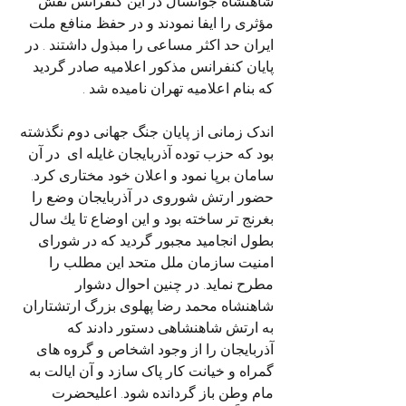
شاهنشاه جوانسال در این کنفرانس نقش 
مؤثری را ایفا نمودند و در حفظ منافع ملت 
ایران حد اکثر مساعی را مبذول داشتند . در 
پایان کنفرانس مذکور اعلامیه صادر گردید 
که بنام اعلامیه تهران نامیده شد .
اندک زمانی از پایان جنگ جهانی دوم نگذشته 
بود که حزب توده آذربایجان غایله ای  در آن 
سامان برپا نمود و اعلان خود مختاری کرد. 
حضور ارتش شوروی در آذربایجان وضع را 
بغرنج تر ساخته بود و این اوضاع تا يك سال 
بطول انجامید مجبور گردید که در شورای 
امنیت سازمان ملل متحد این مطلب را 
مطرح نماید. در چنین احوال دشوار 
شاهنشاه محمد رضا پهلوی بزرگ ارتشتاران 
به ارتش شاهنشاهی دستور دادند که 
آذربایجان را از وجود اشخاص و گروه های 
گمراه و خیانت کار پاک سازد و آن ایالت به 
مام وطن باز گردانده شود. اعلیحضرت 