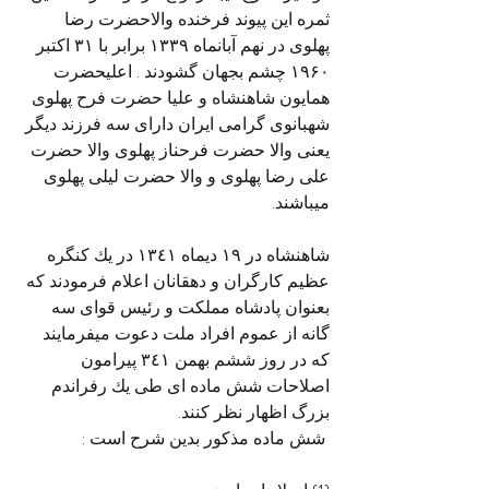
ثمره این پیوند فرخنده والاحضرت رضا 
پهلوی در نهم آبانماه ۱۳۳۹ برابر با ۳۱ اکتبر 
۱۹۶۰ چشم بجهان گشودند . اعلیحضرت 
همایون شاهنشاه و علیا حضرت فرح پهلوی 
شهبانوی گرامی ایران دارای سه فرزند دیگر 
یعنی والا حضرت فرحناز پهلوی والا حضرت 
علی رضا پهلوی و والا حضرت لیلی پهلوی 
میباشند.
شاهنشاه در ۱۹ دیماه ١٣٤١ در يك كنگره 
عظیم کارگران و دهقانان اعلام فرمودند که 
بعنوان پادشاه مملکت و رئیس قوای سه 
گانه از عموم افراد ملت دعوت میفرمایند 
که در روز ششم بهمن ٣٤١ پیرامون 
اصلاحات شش ماده ای طی يك رفراندم 
بزرگ اظهار نظر کنند.
 شش ماده مذکور بدین شرح است :