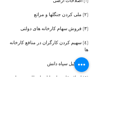
(1) اصلاحات ارضی
(۲) ملی کردن جنگلها و مراتع
(۳) فروش سهام کارخانه های دولتی
(٤) سهیم کردن کارگران در منافع کارخانه 
ها
(۵) تشکیل سپاه دانش
(۶) اصلاح قانون انتخابات اعطای حق رای 
بزنان
روز ششم بهمن ماه ۱۳۴۱ ملت ایران با 
شوق و علاقه وصف ناپذیری پای صندوق 
رای رفت که طی آن ملت ایران با اکثریت 
قاطع بحدی که آرای مخالف کمتر از یک در 
هزار بوده است. منشور پیشنهادی پادشاه 