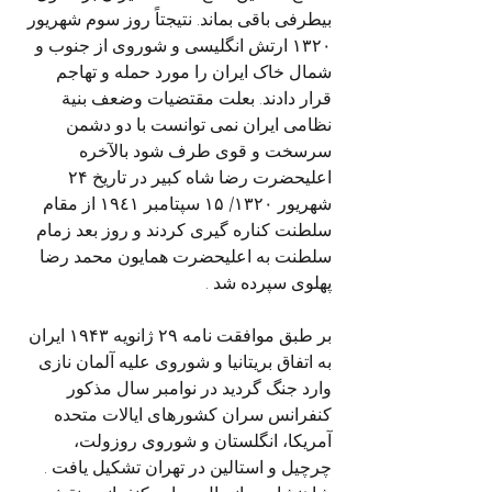
بیطرفی باقی بماند. نتیجتاً روز سوم شهریور 
۱۳۲۰ ارتش انگلیسی و شوروی از جنوب و 
شمال خاک ایران را مورد حمله و تهاجم 
قرار دادند. بعلت مقتضيات وضعف بنية 
نظامی ایران نمی توانست با دو دشمن 
سرسخت و قوى طرف شود بالآخره 
اعليحضرت رضا شاه كبير در تاریخ ۲۴ 
شهریور ۱۳۲۰/ ۱۵ سپتامبر ١٩٤١ از مقام 
سلطنت کناره گیری کردند و روز بعد زمام 
سلطنت به اعلیحضرت همایون محمد رضا 
پهلوی سپرده شد .
بر طبق موافقت نامه ۲۹ ژانویه ۱۹۴۳ ایران 
به اتفاق بریتانیا و شوروی علیه آلمان نازی 
وارد جنگ گردید در نوامبر سال مذکور 
کنفرانس سران کشورهای ایالات متحده 
آمریکا، انگلستان و شوروی روزولت، 
چرچیل و استالین در تهران تشکیل یافت .