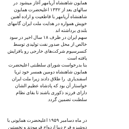
همایون شاهنشاه آریامهر آغاز میشود. در 
سالهای بعد از ۱۳۳۲ اعلیحضرت همایون 
شاهنشاه آریامهر با قاطعیت و اراده آهنین 
خویش همواره در هدایت ملت ایران گامهای 
بلندی برداشته اند . 
سهم ایران در ظرف ۱۸ سال اخیر در سود 
خالص از محل صدور نفت تولیدی توسط 
کنسرسیوم شرکت‌های خارجی رو بافزایش 
یافته است.
بنا بدرخواست شورای سلطنتی اعلیحضرت 
همایون شاهنشاه دومین همسر خود ثریا 
اسفندیاری  را طلاق دادند زیرا ملت ایران 
خواستار آن بود که پادشاه عظیم الشان 
دارای فرزند ذکوری باشند تا بقای نظام 
سلطنت تضمین گردد.
در ماه دسامبر ۱۹۵۹ اعلیحضرت همایونی با 
دوشیزه فرح دیبا ازدواج فرمودند و نخستین 