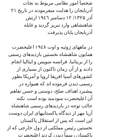
شخصاً امور نظامی مربوط به نجات 
آذربایجان را هدایت میفرمودند در تاریخ ۲۱ 
آذر ۱۳۲۵/ ۱۲ دسامبر ١٩٤٦ ارتش 
شاهنشاهی وارد تبریز گردید و غایله 
آذربایجان پایان پذیرفت.
در ماههای ژوئیه و اوت ١٩٤٨ اعلیحضرت 
همایون شاهنشاه نخستین بازدیدهای رسمی 
را از بریتانیا، فرانسه سویس و ایتالیا انجام 
دادند و از آن زمان تاکنون از بسیاری از 
کشورهای آسیا افریقا اروپا و آمریکا بطور 
رسمی دیدن فرموده اند که همواره در 
پیشبرد اهداف صلح، دوستی و حسن تفاهم 
آن اعلیحضرت سودمند بوده است. نکته 
جالب توجه در بازدیدهای رسمی شاهنشاه 
آریا مهر از دیدگاه پاکستانیهای ایران دوست 
این است که پس از استقلال پاکستان 
نخستین رئیس مملکتی از دول خارجی که از 
پاکستان رسماً دیدن کردند اعلیحضرت 