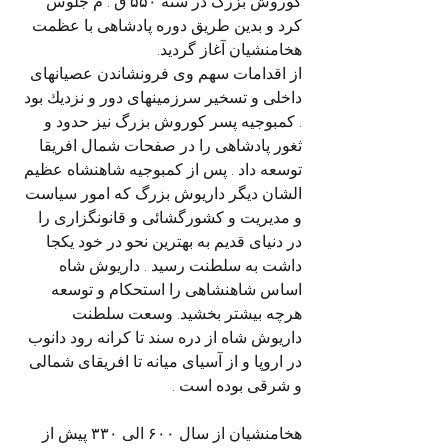
کوروش بزرگ در سنه ۵۵۰ ق . م جلوس 
کرد و بدین طریق دوره پادشاهی با عظمت 
هخامنشیان آغاز گردید.
از اقدامات سهم وی فرونشاندن عصیانهای 
داخلی و تسخیر سرزمینهای دور و نزديك بود 
. کمبوجیه پسر کوروش بزرگ نیز حدود و 
ثغور پادشاهی را در صفحات شمال افریقا 
توسعه داد . پس از کمبوجیه شاهنشاه عظیم 
الشان دیگر داریوش بزرگ که امور سیاست 
و مدیریت و کشورگشائی و قانونگزاری را 
در دنیای قدیم به بهترین نحو در خود یکجا 
داشت به سلطنت رسید . داریوش شاه 
اساس شاهنشاهی را استحکام و توسعه 
هرچه بیشتر بخشید. وسعت سلطنت 
داریوش شاه از دره سند تا کرانه رود دانوب 
در اروپا و از آسیای میانه تا افریقای شمالی 
و شرقی بوده است .
هخامنشیان از سال ۶۰۰ الی ۳۳۰ پیش از 