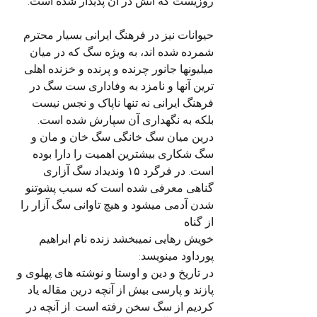
روزیست که آتش در آن پدیدار شده است.
حیوانات نیز در فرهنگ ایرانی بسیار محترم 
شمرده شده اند، به ویژه سگ که در میان 
میلیونها جانور چرنده و پرنده و خزنده اهلی 
ترین آنها و نامزد به وفاداری ست سگ در 
فرهنگ ایرانی نه تنها ناپاک و نجس نیست 
بلکه به نگهداری آن سپارش شده است. 
درین میان سگ خانگی سگ خان و مان و 
سگ شکاری بیشترین اهمیت را دارا بوده 
است. در فرگرد ۱۵ وندیداد سگ آزاری 
گناهی معرفی شده است که سبب پشوتنو 
شدن آدمی میشود و هیچ تاوانی سگ آزار را 
از گناه
خویش رهایی نمیبخشد زنده نام ابراهیم 
پورداود مینویسد:
در تاریخ و دین و اوستا و نوشته های پهلوی و 
پازند و پارسی بیش از آنچه درین مقاله یاد 
کردیم از سگ سخن رفته است. از آنچه در 