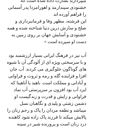
میپردازند بشارت داده شده است که 
خشنودی سپندارمذ و اهورامزدا پدر آسمانی 
را فراهم آورده اند.
این فرشته، مظهر وفا و فرمانبرداری و 
صلح و سازش درین دنیا شناخته شده و همه 
خشنودی و آسایش جهان بر روی زمین به 
دست او سپرده است.»
آب نیز در فرهنگ ایرانی بسیار ارزشمند بود 
و با سرسختی ویژه ای از آلودگی آن با شیوه 
های گوناگون جلوگیری می کردند. آب جان 
افزا و فزاینده گله و رمه و ثروت و فراوانی 
و آبادانی و مملکت است. ناهید یا آناهیتا که 
ایزد آب بود افزون بر سرپرستی آب نماد 
فراوانی و زایش و قدرت و زندگیست او 
دشمن زشتی و پلیدی و نگاهبان نسل 
میباشد و نطفه مردان را پاک و رحم زنان را 
پالایش میکند تا فرزند پاک زاده شود کاهنده 
درد زنان است و پرورنده شیر در سینه 