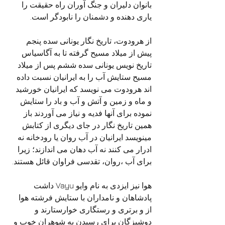
بانوان دلیران و جنگ آوران راه حقیقت را 
یاری دهنده و دشمنان را نابودگر است.
از هرودوت، تاریخ نگار یونانی سده پنجم 
پیش از میلاد مسیح گرفته تا به آگاسیاس 
تاریخ نویس یونانی سده ششم پس از میلاد 
مسیح ستایش آب را به ایرانیان نسبت داده 
اند هرودوت می نویسد که ایرانیان خورشید 
و ماه و زمین و آتش و آب و باد را ستایش 
نموده برای آنها فدیه و نیاز می آوردند باز 
همین تاریخ نگار در جای دیگری از کتابش 
مینویسد ایرانیان در آب روان یا رودخانه نه 
ادرار می کنند نه آب دهان می اندازند؛ زیرا 
برای آب ،روان، تقدسی فراوان قائل هستند.
هوا نیز ایزدی به نام وایو Vayu داشت 
پادشاهان و نامداران با ستایش فرشته هوا 
از و برتری و رستگاری خوارستارند و 
دوشیزگان برای رسیدن به شوهران خوب و 