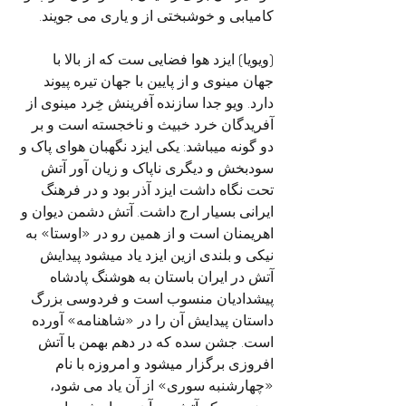
کامیابی و خوشبختی از و یاری می جویند.
(ویویا) ایزد هوا فضایی ست که از بالا با 
جهان مینوی و از پایین با جهان تیره پیوند 
دارد. ویو جدا سازنده آفرینش خِرد مینوی از 
آفریدگان خرد خبیث و ناخجسته است و بر 
دو گونه میباشد: یکی ایزد نگهبان هوای پاک و 
سودبخش و دیگری ناپاک و زیان آور آتش 
تحت نگاه داشت ایزد آذر بود و در فرهنگ 
ایرانی بسیار ارج داشت. آتش دشمن دیوان و 
اهریمنان است و از همین رو در «اوستا» به 
نیکی و بلندی ازین ایزد یاد میشود پیدایش 
آتش در ایران باستان به هوشنگ پادشاه 
پیشدادیان منسوب است و فردوسی بزرگ 
داستان پیدایش آن را در «شاهنامه» آورده 
است. جشن سده که در دهم بهمن با آتش 
افروزی برگزار میشود و امروزه با نام 
«چهارشنبه سوری» از آن یاد می شود، 