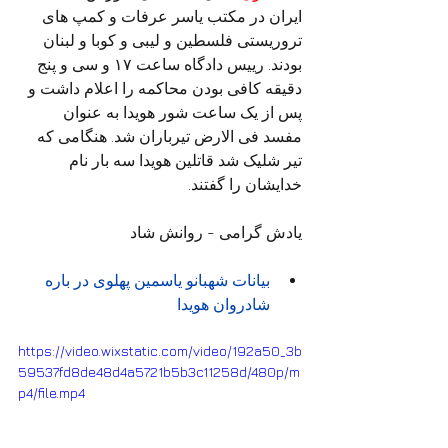
ایران در مکتب یاسر عرفات و کمپ های 
تروریستی فلسطین و لیبی و کوبا و لبنان 
بودند. رییس دادگاه ساعت ۱۷ و سی و پنج 
دقیقه کافی بودن محاکمه را اعلام داشت و 
پس از یک ساعت شور هویدا به عنوان 
مفسد فی الارض تیرباران شد. هنگامی که 
تیر شلیک شد قاتلین هویدا سه بار نام 
خدایشان را گفتند.
یادش گرامی - روانش شاد
بیانات شهبانو یاسمین پهلوی در باره 
شادروان هویدا
https://video.wixstatic.com/video/192a50_3b
59537fd8de48d4a5721b5b3c11258d/480p/m
p4/file.mp4