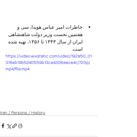
خاطرات امیر عباس هویدا، سی و 
هفتمین نخست وزیر دولت شاهنشاهی 
ایران از سال ۱۳۴۳ تا ۱۳۵۶، تهیه شده 
است.
https://video.wixstatic.com/video/192a50_01
316eb19b5240559b13ce4306aace4c/720p/
mp4/file.mp4
Iran / Persons / History