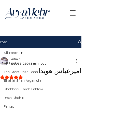
Post
All Posts
Admin
All Posts
Dec 30, 2024
3 min read
امیرعباس هویدا
The Great Reza Shah
Rated NaN out of 5 stars.
ShahanShah Aryamehr
Shahbanu Farah Pahlavi
Reza Shah II
Pahlavi