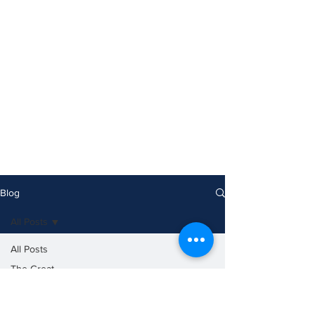
Blog
All Posts
All Posts
The Great
Reza Shah
ShahanShah
Aryamehr