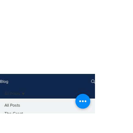
Blog
All Posts
All Posts
The Great
Reza Shah
ShahanShah
Aryamehr