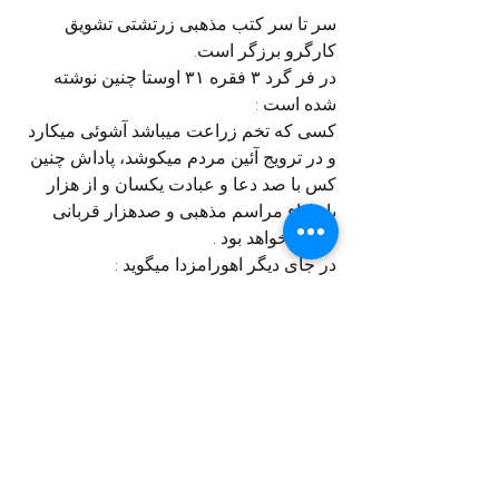
سر تا سر کتب مذهبی زرتشتی تشویق 
کارگرو برزگر است.
در فر گرد ۳ فقره ۳۱ اوستا چنین نوشته 
شده است :
کسی که تخم زراعت میباشد آشوئی میکارد 
و در ترویج آئین مردم میکوشد، پاداش چنین 
کس با صد دعا و عبادت یکسان و از هزار 
بار اداء مراسم مذهبی و صدهزار قربانی 
نیکوتر خواهد بود . 
در جای دیگر اهورامزدا میگوید :
کسی که گندم میکارد باین میماند که راستی 
میافشاند و دین مزدیسنا را از پیش میبرد
در مورد ستایش کار و اهمیت کارگر در 
پشت گرد ۱۲ تا گرد ۱۵ زامیاد چنین آمده 
است :
زمین به کسیکه با دست در آن کار میکند 
میگوید; 
توای کسیکه با دست چپ و راست و با 