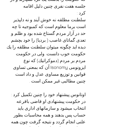
جلسه هفت نفری چنین دلیل اقامه
کرد :
سلطنت مطلقه نه خوش آیند و نه دلپذیر 
است برما معلوم است که کمبوجیه تا چه 
حد در آزار مردم گستاخ شده بود و ظلم و 
تعدی گماتای غاصب ( بردیا) را خود بچشم 
دیده اید چگونه میتوان سلطنت مطلقه را يك 
حکومت خوب دانست. ولی در حکومت 
مردم بر مردم (دموكراتيك) كه نوع 
ایزونومی Isonomy آن که بمعنی تساوی 
قوانین و توزیع مساوی عدل و داد است 
چنین مطالبی غیر ممکن است .
اوتانوس پیشنهاد خود را چنین تکمیل کرد :
در حکومت پیشنهادی او قاضی باقرعه 
انتخاب میشود و سازمانهای اداری باید 
حساب پس بدهند و همه محاسبات بطور 
علنی انجام گردد و نتیجه گرفت چون همه 