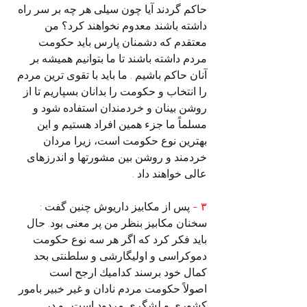
حاکم گردند آیا چون سیلی هر چه بر سر راه 
داشته باشند معدوم نخواهند کرد؟ من 
معتقدم که دشمنان پارس باید حکومت 
مردم داشته باشند تا ما بتوانیم همیشه بر 
آنان حاکم باشیم . ما باید با تقوی ترین مردم 
را انتخاب و حکومت را بدانان بسپاریم تا از 
روشن بینان و خردمندان استفاده شود و 
مسلماً ما جزء همین افراد هستیم و این 
بهترین نوع حکومت است، زیرا مردان 
خردمند و روشن بین مشورتها و اندرزهای 
عالی خواهند داد .
۳ -
 پس از مکابیز داریوش چنین گفت :
سخنان مکابیز بنظر من پر معنی بود. حال 
باید فکر کرد که اگر هر سه نوع حکومت 
دموکراسی و اولیگارشی و سلطنتی بحد 
کمال خود برسند كداميك ارجح است
اصولاً حکومت مردم نادان و غیر خبیر بامور 
کشوری و لشگری مردود است . و در 