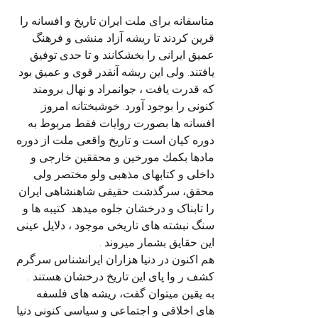
متاسفانه برای ملت ایران تاریخ و افسانه را 
قرین کردند تا ریشه آزاد منشی و فرهنگ 
عمیق ایرانی را بخشکانند و تا حدی توفیق 
یافتند. ولی این ریشه آنقدر قوی و عمیق بود 
که قدرت یافت ، جوانمراد و نهال برومند 
کنونی را بوجود آورد. خوشبختانه امروز 
افسانه ها بصورت روایات فقط مربوط به 
دوره کیان است و تاریخ واقعی ملت از دوره 
مادها بكمك مورخين و محققين خارجی و 
داخلی و کتابهای مذهبی ولو مختصر ولی 
محقق، سرگذشت حقیقی شاهنشاهی ایران 
را تابناک و درخشان جلوه میدهد. کتیبه ها و 
سنگ نبشته های تاریخی موجود ، دلایل عینی 
این حقایق بشمار میروند .
هم اکنون در دنیا هزاران ایرانشناس سرگرم 
کشف ر وا پای این تاریخ درخشان هستند .
به یقین میتوان گفت، ریشه های فلسفه 
های اخلاقی و اجتماعی و سیاسی کنونی دنیا 