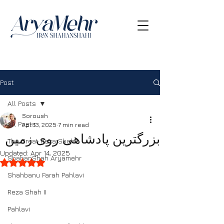
Post
All Posts
Soroush
All Posts
Apr 13, 2025
7 min read
بزرگترین پادشاهی روی زمین
The Great Reza Shah
Updated:
Apr 14, 2025
ShahanShah Aryamehr
Rated NaN out of 5 stars.
Shahbanu Farah Pahlavi
Reza Shah II
Pahlavi