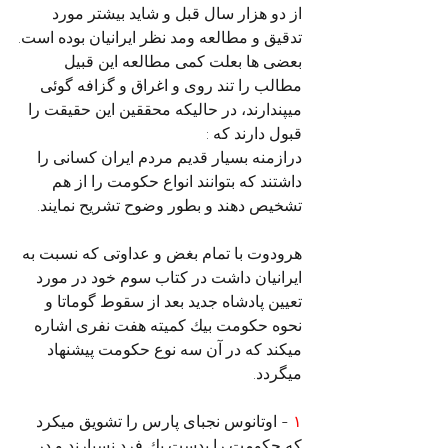
از دو هزار سال قبل و شاید بیشتر مورد 
تدقیق و مطالعه ومد نظر ایرانیان بوده است.
بعضی ها بعلت کمی مطالعه این قبیل 
مطالب را تند روی و اغراق و گزافه گوئی 
میپندارند، در حالیکه محققین این حقیقت را 
قبول دارند که :
درازمنه بسیار قدیم مردم ایران کسانی را 
داشتند که بتوانند انواع حکومت را از هم 
تشخیص دهند و بطور وضوح تشریح نمایند.
هرودوت با تمام بغض و عداوتی که نسبت به 
ایرانیان داشت در کتاب سوم خود در مورد 
تعیین پادشاه جدید بعد از سقوط گوماتا و 
نحوه حکومت بيك كميته هفت نفری اشاره 
میکند که در آن سه نوع حکومت پیشنهاد 
میگردد.
۱
 - اوتانوس نجبای پارس را تشویق میکرد 
که حکومت را بدست يك فرد نسپارند و در 