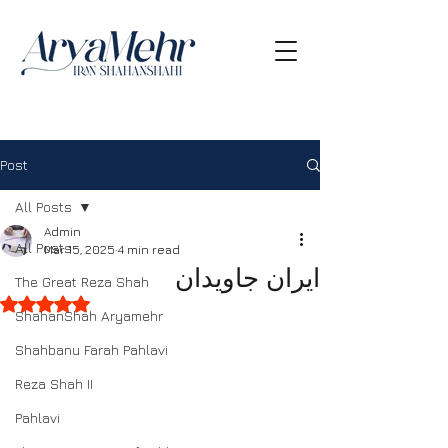
Post
All Posts
Admin
All Posts
Mar 15, 2025
4 min read
ایران جاویدان
The Great Reza Shah
Rated NaN out of 5 stars.
ShahanShah Aryamehr
Shahbanu Farah Pahlavi
Reza Shah II
Pahlavi