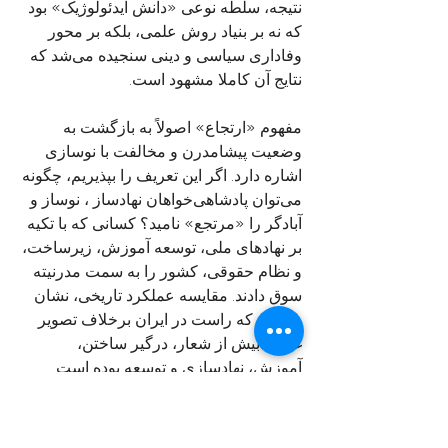
نتیجه، سلطه نوعی «دانش ایدئولوژیک» بود 
که نه بر بنیاد روش علمی، بلکه بر محور 
وفاداری سیاسی و دینی سنجیده می‌شد که 
نتایج آن کاملا مشهود است.
مفهوم «ارتجاع» اصولاً به بازگشت به 
وضعیت پیشامدرن و مخالفت با نوسازی 
اشاره دارد. اگر این تعریف را بپذیریم، چگونه 
می‌توان پادشاهی‌خواهان نهادساز ، نوساز و 
آبادگر را «مرتجع» نامید؟ کسانی که با تکیه 
بر نهادهای ملی، توسعه آموزش، زیرساخت، 
و نظام حقوقی، کشور را به سمت مدرنیته 
سوق دادند. مقایسه عملکرد تاریخی، نشان 
می‌دهد که راست در ایران برخلاف تصویر 
غالب  بیش از شعار، درگیر ساختن، 
آموزش، نهادسازی و توسعه بوده است.
اما آیا چپ ایرانی، پس از رویداد ۵۷ که خود 
در آن نقش جدی داشت، توانسته برنامه‌ای 